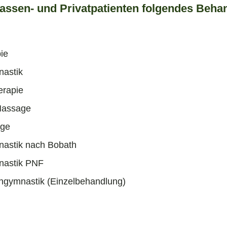
Kassen- und Privatpatienten folgendes Beh
ie
astik
erapie
Massage
age
astik nach Bobath
nastik PNF
gymnastik (Einzelbehandlung)