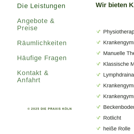
Wir bieten 
Die Leistungen
Angebote &
Preise
Physiotherap
Räumlichkeiten
Krankengymn
Manuelle Th
Häufige Fragen
Klassische 
Kontakt &
Lymphdrain
Anfahrt
Krankengymn
Krankengym
Beckenboden
© 2025 DIE PRAXIS KÖLN
Rotlicht
heiße Rolle